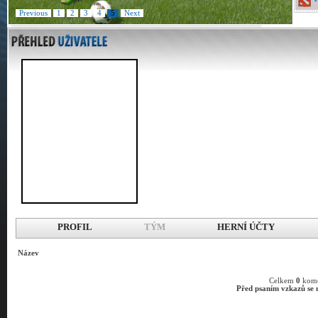
Previous
1
2
3
4
5
Next
PROFIL
TÝM
HERNÍ ÚČTY
Název
Celkem
0
kome
Před psaním vzkazů se m