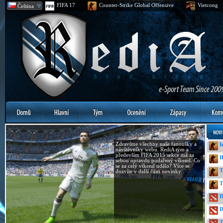
FIFA 17
Counter-Strike Global Offensive
Vietcong
Čeština
Zdravíme všechny naše fanoušky a
I
návštěvníky webu. RediA tým a
především FIFA 2015 sekce má za
I
sebou opravdu podařený víkend. Co
se za celý víkend událo? Více se
T
dozvíte v další části novinky.
T
D
D
T