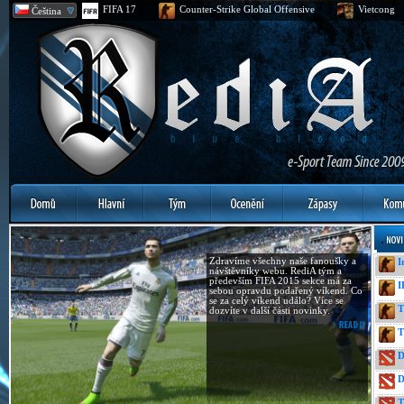
FIFA 17
Counter-Strike Global Offensive
Vietcong
Čeština
Zdravíme všechny naše fanoušky a
I
návštěvníky webu. RediA tým a
především FIFA 2015 sekce má za
I
sebou opravdu podařený víkend. Co
se za celý víkend událo? Více se
T
dozvíte v další části novinky.
T
D
D
T