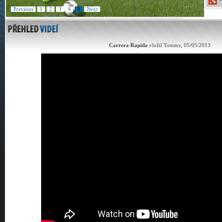
Previous
1
2
3
4
5
Next
Carrera Rapida
vložil Tommy, 05/05/2013