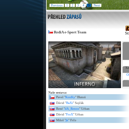
Previous
1
2
3
4
5
Next
RediA e-Sport Team
St
Xe
O
Naše sestava:
Pavel "
KonKy
" Blatoń
Dávid "
BaXi
" Sojčák
René "
dA_Renoo
" Urban
Dávid "
FroX
" Urban
Miloš "
jk
" Frčo