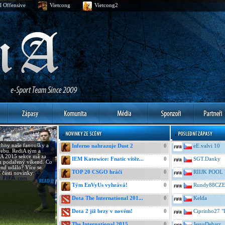
l Offensive
Vietcong
Vietcong2
hny naše fanoušky a
Inferno nahrazuje Dust 2
0
eE.valvi 10
ebu. RediA tým a
A 2015 sekce má za
IEM Katowice: Fnatic vítěz...
0
SGT.Danky
u podařený víkend. Co
end událo? Více se
TOP 20 CSGO hráči
0
RIIJK POOL 
í části novinky.
Tým EnVyUs vyhrává!
0
Rundy88CZ
Dota The International 201...
0
Kelda
Dota 2 již brzy v novém!
0
Ciprinho27 "
The International 2015
0
JesusDebarr