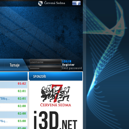
Červená Sedma
01:02
02:01
"B&q...
02:01
E
02:00
02:00
P&q...
03:00
05:00