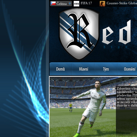
FIFA 17
Counter-Strike Globa
Čeština
Zdravíme všec
návštěvníky w
především FIF
sebou opravd
se za celý vík
dozvíte v dalš