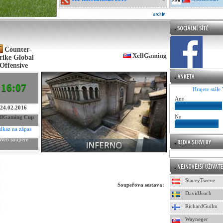
Counter-
XellGaming
rike Global
Offensive
16:07
Hrajete stále
Ano
24.02.2016
Ne
llGaming Cup
dkaz na zápas
Web soupeře
StaceyTweve
Soupeřova sestava:
DavidJeach
RichardGuilm
Wayneger