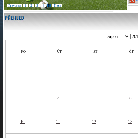
Previous
1
2
3
4
5
Next
PO
ÚT
ST
ČT
-
-
-
-
3
4
5
6
10
11
12
13