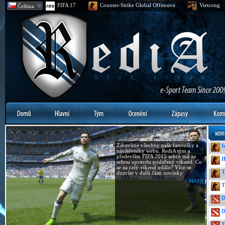
FIFA 17
Counter-Strike Global Offensive
Vietcong
Čeština
Zdravíme všechny naše fanoušky a
I
návštěvníky webu. RediA tým a
především FIFA 2015 sekce má za
I
sebou opravdu podařený víkend. Co
se za celý víkend událo? Více se
T
dozvíte v další části novinky.
T
D
D
T