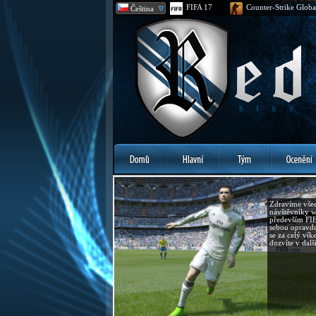
FIFA 17
Counter-Strike Globa
Čeština
Zdravíme všec
návštěvníky w
především FIF
sebou opravd
se za celý vík
dozvíte v dalš