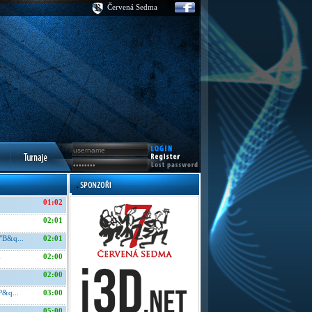
Červená Sedma
01:02
02:01
"B&q...
02:01
E
02:00
02:00
P&q...
03:00
05:00