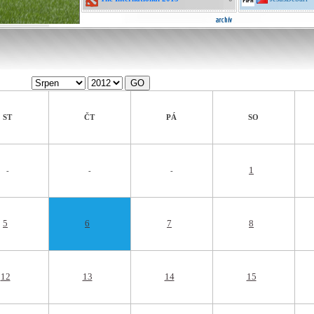
ST
ČT
PÁ
SO
1
-
-
-
5
6
7
8
12
13
14
15