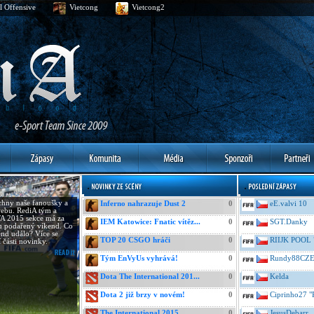
l Offensive
Vietcong
Vietcong2
hny naše fanoušky a
Inferno nahrazuje Dust 2
0
eE.valvi 10
ebu. RediA tým a
A 2015 sekce má za
IEM Katowice: Fnatic vítěz...
0
SGT.Danky
u podařený víkend. Co
end událo? Více se
TOP 20 CSGO hráči
0
RIIJK POOL 
í části novinky.
Tým EnVyUs vyhrává!
0
Rundy88CZ
Dota The International 201...
0
Kelda
Dota 2 již brzy v novém!
0
Ciprinho27 "
The International 2015
0
JesusDebarr