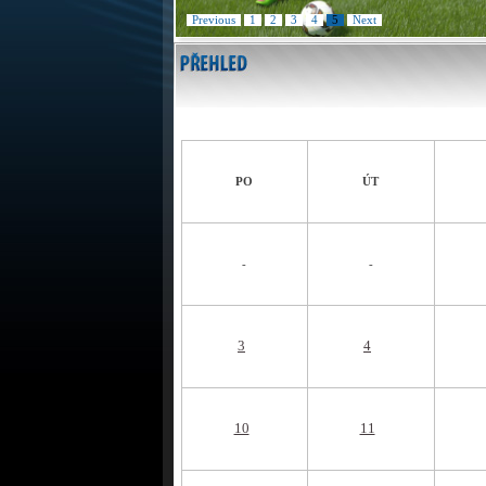
Previous
1
2
3
4
5
Next
PO
ÚT
-
-
3
4
10
11