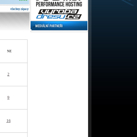
NE
2
9
16