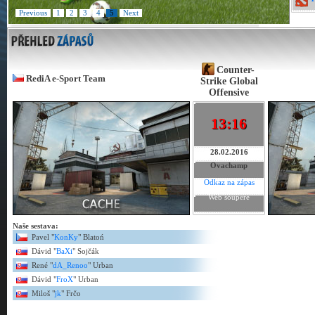
Previous
1
2
3
4
5
Next
Counter-
RediA e-Sport Team
Strike Global
Offensive
13:16
28.02.2016
Ovachamp
Odkaz na zápas
Web soupeře
Naše sestava:
Pavel "
KonKy
" Blatoń
Dávid "
BaXi
" Sojčák
René "
dA_Renoo
" Urban
Dávid "
FroX
" Urban
Miloš "
jk
" Frčo