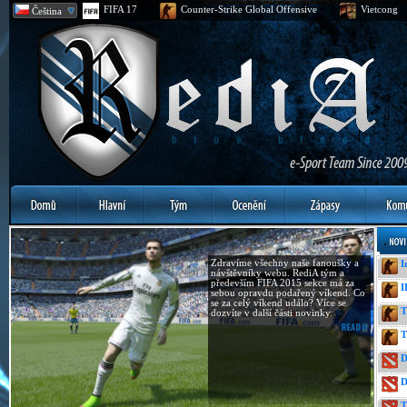
FIFA 17
Counter-Strike Global Offensive
Vietcong
Čeština
Zdravíme všechny naše fanoušky a
I
návštěvníky webu. RediA tým a
především FIFA 2015 sekce má za
I
sebou opravdu podařený víkend. Co
se za celý víkend událo? Více se
T
dozvíte v další části novinky.
T
D
D
T