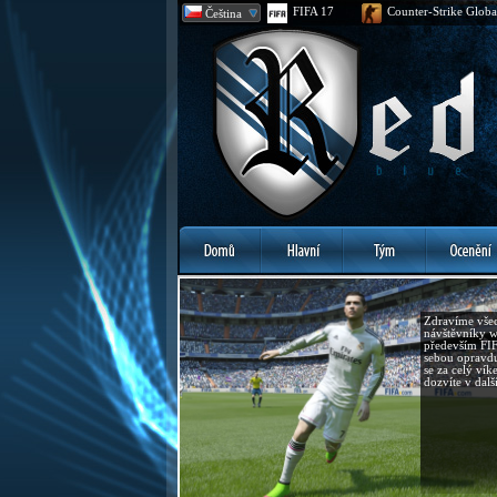
FIFA 17
Counter-Strike Globa
Čeština
Zdravíme všec
návštěvníky w
především FIF
sebou opravd
se za celý vík
dozvíte v dalš