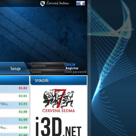
Červená Sedma
01:02
02:01
"B&q...
02:01
E
02:00
02:00
P&q...
03:00
05:00