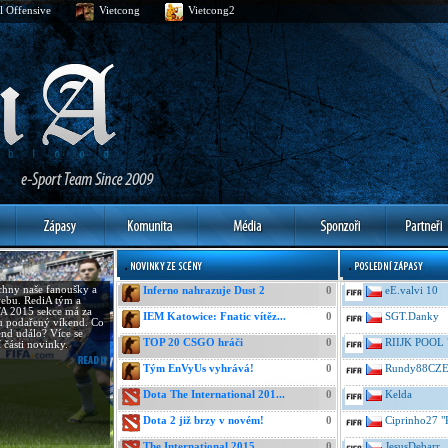
l Offensive
Vietcong
Vietcong2
hny naše fanoušky a
Inferno nahrazuje Dust 2
0
eE.valvi 10
ebu. RediA tým a
A 2015 sekce má za
IEM Katowice: Fnatic vítěz...
0
SGT.Danky
u podařený víkend. Co
end událo? Více se
TOP 20 CSGO hráči
0
RIIJK POOL 
í části novinky.
Tým EnVyUs vyhrává!
0
Rundy88CZ
Dota The International 201...
0
Kelda
Dota 2 již brzy v novém!
0
Ciprinho27 "
The International 2015
0
JesusDebarr