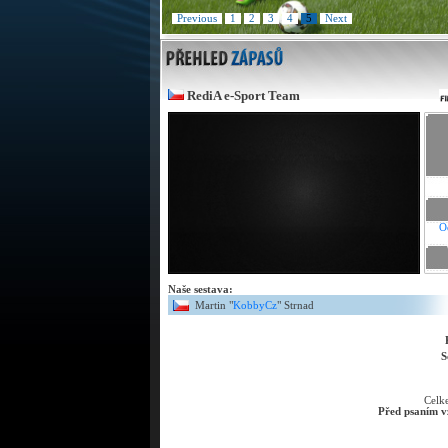
Previous
1
2
3
4
5
Next
RediA e-Sport Team
O
Naše sestava:
Martin "
KobbyCz
" Strnad
S
Cel
Před psaním vz