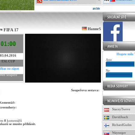
HanneS
FIFA 17
01:00
Hrajete stále
03.04.2016
Ano
ESL CUP
dkaz na zápas
Ne
Web soupeře
Soupeřova sestava:
Komentář:
creenshoty:
StaceyTweve
DavidJeach
kem
0
komentářů
kazů se musíte přihlásit.
RichardGuilm
Wayneger