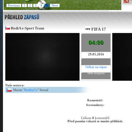
Previous
1
2
3
4
5
Next
RediA e-Sport Team
FIFA 17
04:00
29.05.2016
Odkaz na zápas
Web soupeře
Naše sestava:
Martin "
KobbyCz
" Strnad
Komentář:
Screenshoty:
Celkem
0
komentářů
Před psaním vzkazů se musíte přihlásit.