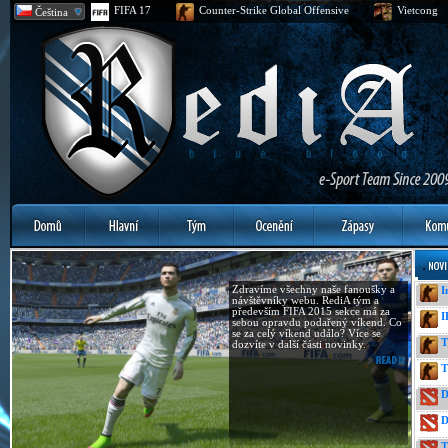
FIFA 17
Counter-Strike Global Offensive
Vietcong
Čeština
Zdravíme všechny naše fanoušky a
I
návštěvníky webu. RediA tým a
především FIFA 2015 sekce má za
I
sebou opravdu podařený víkend. Co
se za celý víkend událo? Více se
T
dozvíte v další části novinky.
T
D
D
T